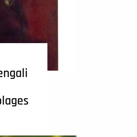
engali
blages