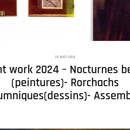
20 AOÛT 2024
t work 2024 – Nocturnes b
(peintures)- Rorchachs
mniques(dessins)- Assem