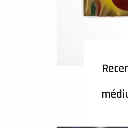
Recen
médiu