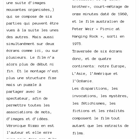
une suite d’images
brother», court-métrage de
mouvantes organisées,)
onze minutes daté de 1960,
qui se compose de six
et le film australien de
parties qui peuvent être
Peter Weir « Picnic at
vues à la suite les unes
Hanging Rock », sorti en
des autres. Mais aussi
simultanément sur deux
1975.
écrans comme ici, ou sur
Traversée de six écrans
plusieurs. Le film n’a
donc, et de quatre
alors plus de début ni
continents: notre Europe,
fin. Et le montage n’est
L’Asie, l’Amérique et
plus une structure fixe
l’Océanie.
mais un puzzle à
Les disparitions, les
partager avec le
invocations, les mystères,
spectateur, afin de
les fétichismes, les
permettre toutes les
fictions et les réalités
associations de mots,
composent le film tout
d’images et d’idées.
Véronique Rizzo en est
autant que les extraits de
l’auteur et elle erre
films.