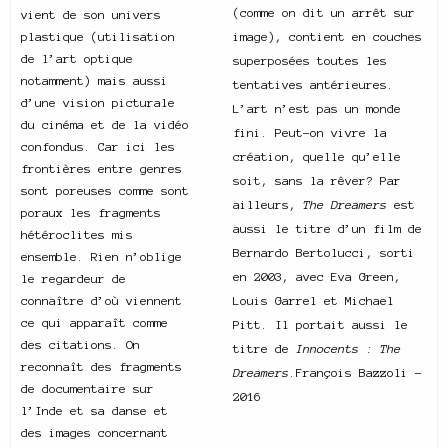
(comme on dit un arrêt sur
vient de son univers
plastique (utilisation
image), contient en couches
de l’art optique
superposées toutes les
notamment) mais aussi
tentatives antérieures.
d’une vision picturale
L’art n’est pas un monde
du cinéma et de la vidéo
fini. Peut-on vivre la
confondus. Car ici les
création, quelle qu’elle
frontières entre genres
soit, sans la rêver? Par
sont poreuses comme sont
ailleurs,
The Dreamers
est
poraux les fragments
aussi le titre d’un film de
hétéroclites mis
Bernardo Bertolucci, sorti
ensemble. Rien n’oblige
en 2003, avec Eva Green,
le regardeur de
connaître d’où viennent
Louis Garrel et Michael
ce qui apparaît comme
Pitt. Il portait aussi le
des citations. On
titre de
Innocents : The
reconnaît des fragments
Dreamers
.
François Bazzoli –
de documentaire sur
2016
l’Inde et sa danse et
des images concernant