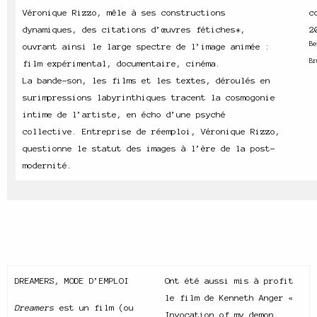
Véronique Rizzo, mêle à ses constructions
c
dynamiques, des citations d’œuvres fétiches*,
2
Be
ouvrant ainsi le large spectre de l’image animée :
Br
film expérimental, documentaire, cinéma.
La bande-son, les films et les textes, déroulés en
surimpressions labyrinthiques tracent la cosmogonie
intime de l’artiste, en écho d’une psyché
collective. Entreprise de réemploi, Véronique Rizzo,
questionne le statut des images à l’ère de la post-
modernité.
DREAMERS, MODE D’EMPLOI
Ont été aussi mis à profit
le film de Kenneth Anger «
Dreamers
est un film (ou
Invocation of my demon