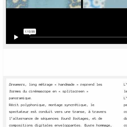
Dreamers
, long métrage « handmade » reprend les
L
formes du cinémascope en « splitscreen »
l
panoramique.
L
Récit polyphonique, montage syncrétique, le
p
spectateur est conduit vers une transe, à travers
c
l’alternance de séquences found footages, et de
d
compositions digitales enveloppantes. Œuvre hommage,
c