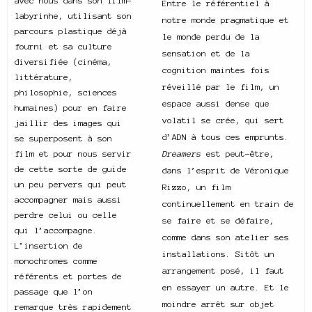
avec nous dans son film-
Entre le référentiel à
labyrinhe, utilisant son
notre monde pragmatique et
parcours plastique déjà
le monde perdu de la
fourni et sa culture
sensation et de la
diversifiée (cinéma,
cognition maintes fois
littérature,
réveillé par le film, un
philosophie, sciences
espace aussi dense que
humaines) pour en faire
volatil se crée, qui sert
jaillir des images qui
d’ADN à tous ces emprunts.
se superposent à son
film et pour nous servir
Dreamers
est peut-être,
de cette sorte de guide
dans l’esprit de Véronique
un peu pervers qui peut
Rizzo, un film
accompagner mais aussi
continuellement en train de
perdre celui ou celle
se faire et se défaire,
qui l’accompagne.
comme dans son atelier ses
L’insertion de
installations. Sitôt un
monochromes comme
arrangement posé, il faut
référents et portes de
en essayer un autre. Et le
passage que l’on
moindre arrêt sur objet
remarque très rapidement