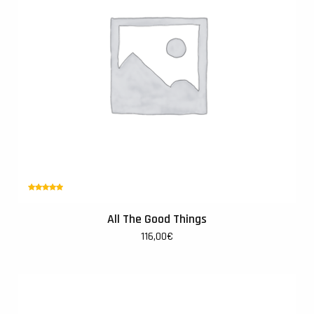
Note
5.00
sur
5
All The Good Things
116,00
€